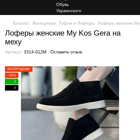
Каталог
Женщинам
Туфли и Лоферы
Лоферы женские My 
Лоферы женские My Kos Gera на
меху
Артикул:
3314-012M
Оставить отзыв
РАСПРОДАЖА
−50%
3
4