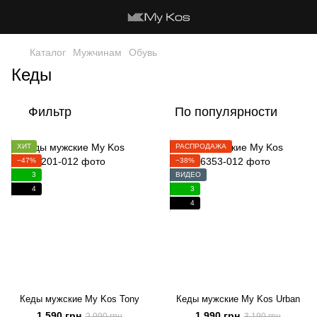
Каталог
Мужчинам
Обувь
Кеды
Фильтр
По популярности
ХИТ
РАСПРОДАЖА
−47%
−38%
3
ВИДЕО
4
3
4
Кеды мужские My Kos Tony
Кеды мужские My Kos Urban
1 590 грн
1 990 грн
2 990 грн
3 190 грн