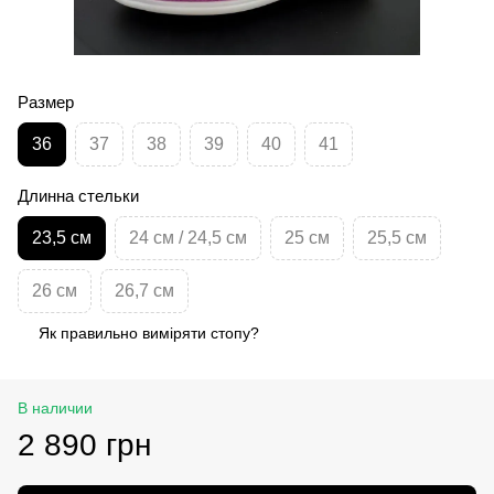
Размер
36
37
38
39
40
41
Длинна стельки
23,5 см
24 см / 24,5 см
25 см
25,5 см
26 см
26,7 см
Як правильно виміряти стопу?
В наличии
2 890 грн