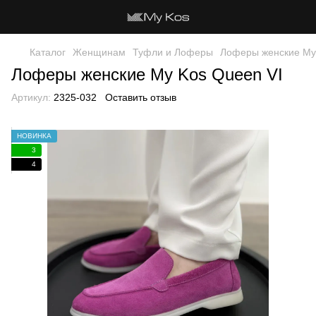
Каталог
Женщинам
Туфли и Лоферы
Лоферы женские My
Лоферы женские My Kos Queen VI
Артикул:
2325-032
Оставить отзыв
НОВИНКА
3
4