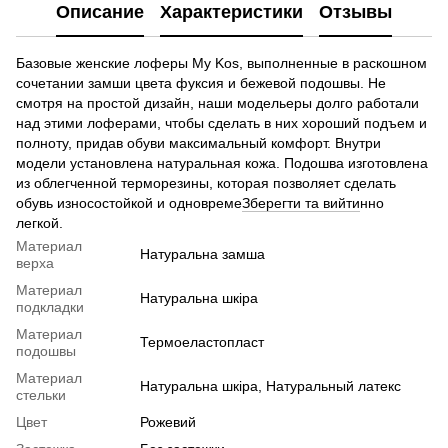
Описание
Характеристики
Отзывы
Базовые женские лоферы My Kos, выполненные в раскошном
сочетании замши цвета фуксия и бежевой подошвы. Не
смотря на простой дизайн, наши модельеры долго работали
над этими лоферами, чтобы сделать в них хороший подъем и
полноту, придав обуви максимальный комфорт. Внутри
модели установлена ​​натуральная кожа. Подошва изготовлена ​​
из облегченной терморезины, которая позволяет сделать
обувь износостойкой и одновреме
Зберегти та вийти
нно
легкой.
Материал
Натуральна замша
верха
Материал
Натуральна шкіра
подкладки
Материал
Термоеластопласт
подошвы
Материал
Натуральна шкіра, Натуральный латекс
стельки
Цвет
Рожевий