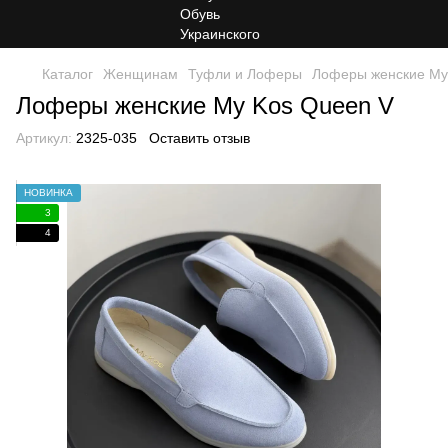
Каталог
Женщинам
Туфли и Лоферы
Лоферы женские My
Лоферы женские My Kos Queen V
Артикул:
2325-035
Оставить отзыв
НОВИНКА
3
4