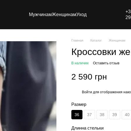
+3
Мужчинам
Женщинам
Уход
29
Главная
Каталог
Женщинам
Кроссовки же
В наличии
Оставить отзыв
2 590 грн
Войти
для отображения нако
%
Размер
36
37
38
39
40
Длинна стельки