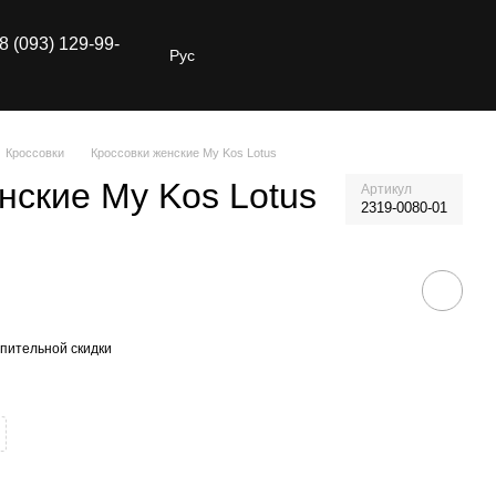
8 (093) 129-99-
Рус
Кроссовки
Кроссовки женские My Kos Lotus
нские My Kos Lotus
Артикул
2319-0080-01
пительной скидки