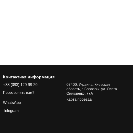
Контактная информация
+38 (093) 129-99-29
07400, Украина, Киевская
область, г. Бровары, ул. Олега
Перезвонить вам?
Оникиенко, 77А
Карта проезда
WhatsApp
Telegram