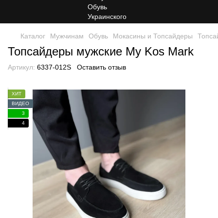
Каталог
Мужчинам
Обувь
Мокасины и Топсайдеры
Топса
Топсайдеры мужские My Kos Mark
Артикул:
6337-012S
Оставить отзыв
ХИТ
ВИДЕО
3
4