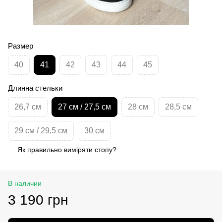
Размер
40
41
42
43
44
45
Длинна стельки
26,7 см
27 см / 27,5 см
28 см
28,5 см
29 см / 29,5 см
30 см
Як правильно виміряти стопу?
В наличии
3 190 грн