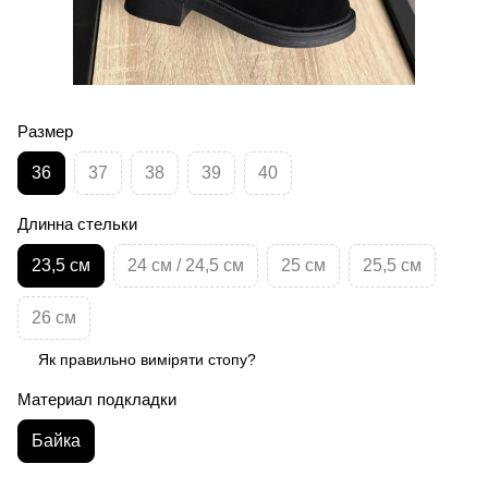
Размер
36
37
38
39
40
Длинна стельки
23,5 см
24 см / 24,5 см
25 см
25,5 см
26 см
Як правильно виміряти стопу?
Материал подкладки
Байка