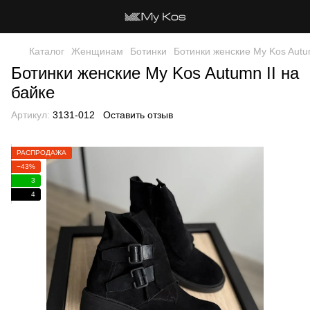
Каталог
Женщинам
Ботинки
Ботинки женские My Kos Autum
Ботинки женские My Kos Autumn II на
байке
Артикул:
3131-012
Оставить отзыв
РАСПРОДАЖА
−43%
3
4