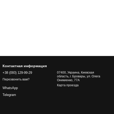
Контактная информация
+38 (093) 129-99-29
07400, Украина, Киевская
область, г. Бровары, ул. Олега
Перезвонить вам?
Оникиенко, 77А
Карта проезда
WhatsApp
Telegram