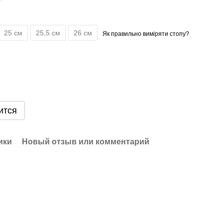
25 см
25,5 см
26 см
Як правильно виміряти стопу?
ится
ики
Новый отзыв или комментарий