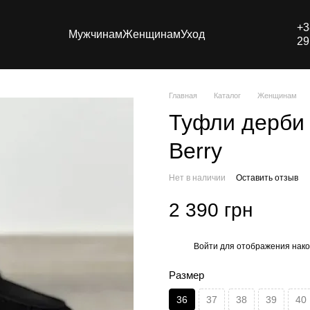
+3
Мужчинам
Женщинам
Уход
29
Главная
Каталог
Женщинам
Туфли дерби
Berry
Нет в наличии
Оставить отзыв
2 390 грн
Войти
для отображения нако
%
Размер
36
37
38
39
40