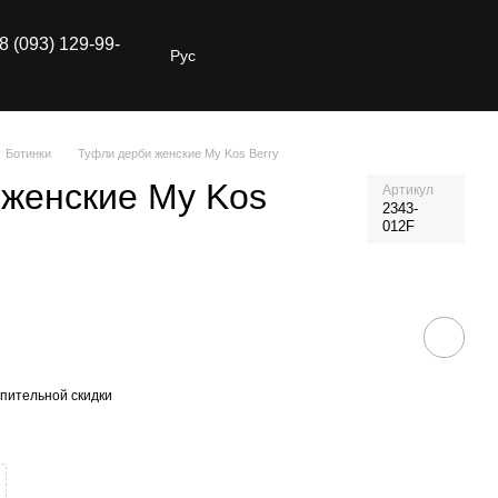
8 (093) 129-99-
Рус
Ботинки
Туфли дерби женские My Kos Berry
 женские My Kos
Артикул
2343-
012F
пительной скидки