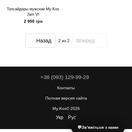
Топсайдеры мужские My Kos
Jam VI
2 950 грн
Назад
Вперед
2
из 2
+38 (093) 129-99-29
Контакты
Полная версия сайта
My Kos© 2026
Укр
Рус
💬
Зв'яжіться з нами