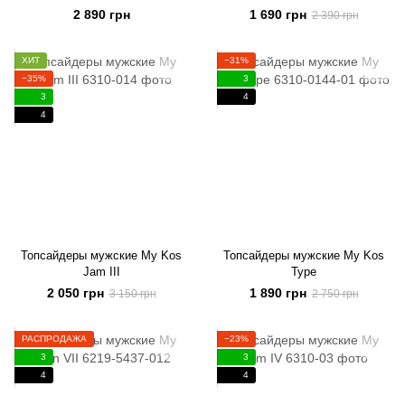
2 890 грн
1 690 грн
2 390 грн
ХИТ
−31%
−35%
3
3
4
4
Топсайдеры мужские My Kos
Топсайдеры мужские My Kos
Jam III
Type
2 050 грн
1 890 грн
3 150 грн
2 750 грн
РАСПРОДАЖА
−23%
3
3
4
4