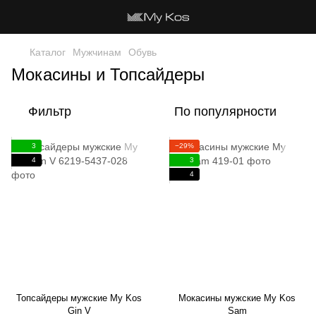
Каталог
Мужчинам
Обувь
Мокасины и Топсайдеры
Фильтр
По популярности
3
−29%
4
3
4
Топсайдеры мужские My Kos
Мокасины мужские My Kos
Gin V
Sam