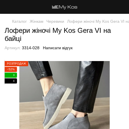
Каталог
Жінкам
Черевики
Лофери жіночі My Kos Gera VI н
Лофери жіночі My Kos Gera VI на
байці
Артикул:
3314-028
Написати відгук
РОЗПРОДАЖ
−52%
3
4