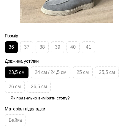
Розмір
36
37
38
39
40
41
Довжина устілки
23,5 см
24 см / 24,5 см
25 см
25,5 см
26 см
26,5 см
Як правильно виміряти стопу?
Матеріал підкладки
Байка