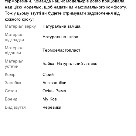
терморезини. Команда наших модельєрів довго працювала
над цією моделью, щоб надати їм максимального комфорту.
Тож у цьому взутті ви будете отримувати задоволення від
кожного кроку!
Матеріал верху
Натуральна замша
Матеріал
Натуральна шкіра
підкладки
Матеріал
Термоеластопласт
підошви
Матеріал
Байка, Натуральний латекс
устілки
Колір
Сірий
Застібка
Без застібки
Сезон
Осінь, Зима
Бренд
My Kos
Вид взуття
Черевики