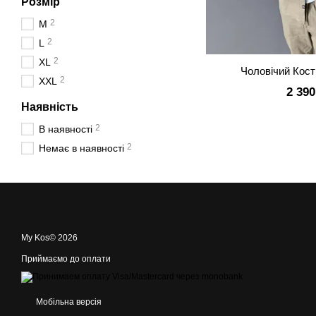
Розмір
2
M
2
L
2
XL
Чоловічий Кост
2
XXL
2 390
Наявність
2
В наявності
2
Немає в наявності
My Kos© 2026
Приймаємо до оплати
Мобільна версія