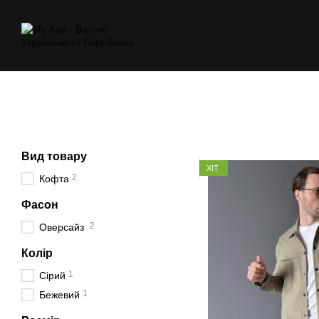
Перейти к основному контенту
Вид товару
ХІТ
2
Кофта
Фасон
2
Оверсайз
Колір
1
Сірий
1
Бежевий