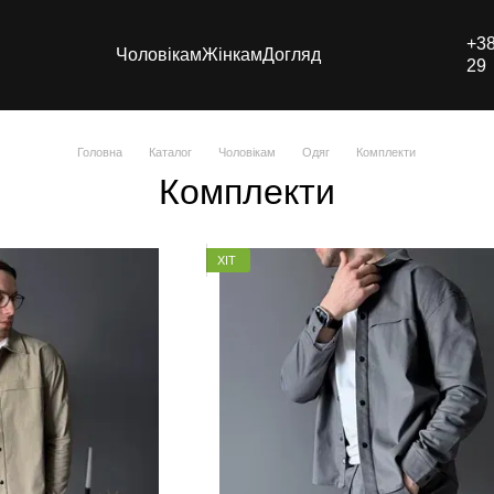
+38
Чоловікам
Жінкам
Догляд
29
Головна
Каталог
Чоловікам
Одяг
Комплекти
Комплекти
ХІТ