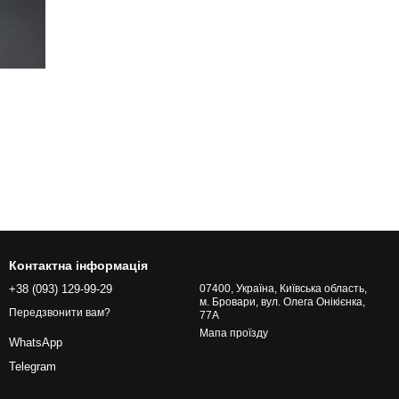
Контактна інформація
+38 (093) 129-99-29
07400, Україна, Київська область,
м. Бровари, вул. Олега Онікієнка,
Передзвонити вам?
77А
Мапа проїзду
WhatsApp
Telegram