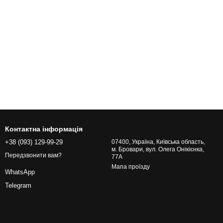
Контактна інформація
+38 (093) 129-99-29
07400, Україна, Київська область,
м. Бровари, вул. Олега Онікієнка,
Передзвонити вам?
77А
Мапа проїзду
WhatsApp
Telegram