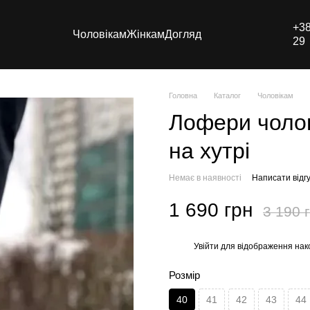
+38
Чоловікам
Жінкам
Догляд
29
Головна
Каталог
Чоловікам
Лофери чолов
на хутрі
Немає в наявності
Написати відгу
1 690 грн
3 190 
Увійти
для відображення нак
%
Розмір
40
41
42
43
44