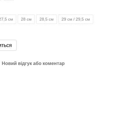
27,5 см
28 см
28,5 см
29 см / 29,5 см
иться
Новий відгук або коментар