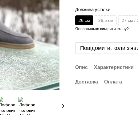
Довжина устілки
26 см
26,5 см
27 см / 
Як правильно виміряти стопу?
Повідомити, коли з'яв
Опис
Характеристики
Доставка
Оплата