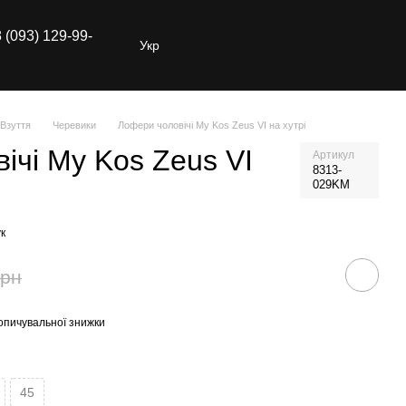
 (093) 129-99-
Укр
Взуття
Черевики
Лофери чоловічі My Kos Zeus VI на хутрі
ічі My Kos Zeus VI
Артикул
8313-
029KM
к
грн
опичувальної знижки
45