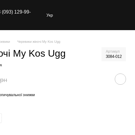
 (093) 129-99-
Укр
ревики
Черевики жіночі My Kos Ugg
очі My Kos Ugg
Артикул
3084-012
к
грн
опичувальної знижки