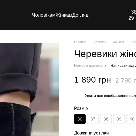
+38
Чоловікам
Жінкам
Догляд
29
Головна
Каталог
Жінкам
Че
Черевики жін
Немає в наявності
Написати відгу
1 890 грн
2 790 
Увійти
для відображення нак
%
Розмір
36
37
38
39
40
Довжина устілки