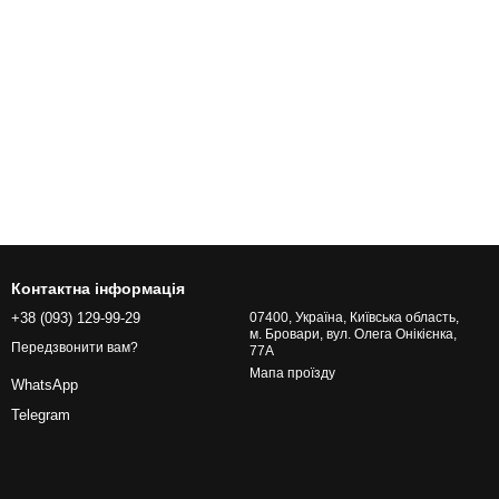
Контактна інформація
+38 (093) 129-99-29
07400, Україна, Київська область,
м. Бровари, вул. Олега Онікієнка,
Передзвонити вам?
77А
Мапа проїзду
WhatsApp
Telegram