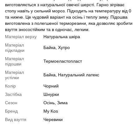
виготовляється з натуральної овечої шерсті. Гарно зігріває
стопу навіть у сильний мороз. Підходить на температуру від 0
та нижче. Це чудовий варіант на осінь і теплу зиму. Підошва
виготовлена з полегшеної терморезини, яка дозволяє зробити
взуття зносостійким та в одночас, легким.
Матеріал верху
Натуральна шкіра
Матеріал
Байка, Хутро
підкладки
Матеріал
Термоеластопласт
підошви
Матеріал
Байка, Натуральний латекс
устілки
Колір
Чорний
Застібка
Шнурки
Сезон
Осінь, Зима
Бренд
My Kos
Вид взуття
Черевики