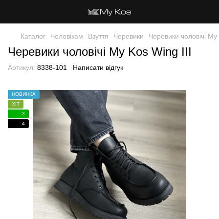
Каталог
Чоловікам
Взуття
Черевики
Черевики чоловічі My 
Черевики чоловічі My Kos Wing III
Артикул:
8338-101
Написати відгук
НОВИНКА
ХІТ
3
4