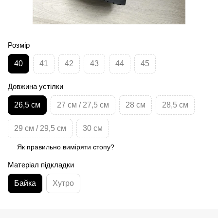
Розмір
40
41
42
43
44
45
Довжина устілки
26,5 см
27 см / 27,5 см
28 см
28,5 см
29 см / 29,5 см
30 см
Як правильно виміряти стопу?
Матеріал підкладки
Байка
Хутро